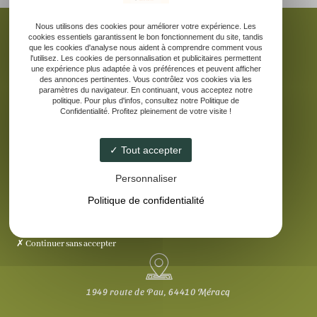
Nous utilisons des cookies pour améliorer votre expérience. Les
cookies essentiels garantissent le bon fonctionnement du site, tandis
que les cookies d'analyse nous aident à comprendre comment vous
l'utilisez. Les cookies de personnalisation et publicitaires permettent
une expérience plus adaptée à vos préférences et peuvent afficher
Accueil
des annonces pertinentes. Vous contrôlez vos cookies via les
La ferme pédagogique
paramètres du navigateur. En continuant, vous acceptez notre
politique. Pour plus d'infos, consultez notre Politique de
Elevage d’âne des Pyrénées
Confidentialité. Profitez pleinement de votre visite !
Nos produits laitiers
Galerie
Tout accepter
Contact
Personnaliser
Politique de confidentialité
Continuer sans accepter
1949 route de Pau, 64410 Méracq