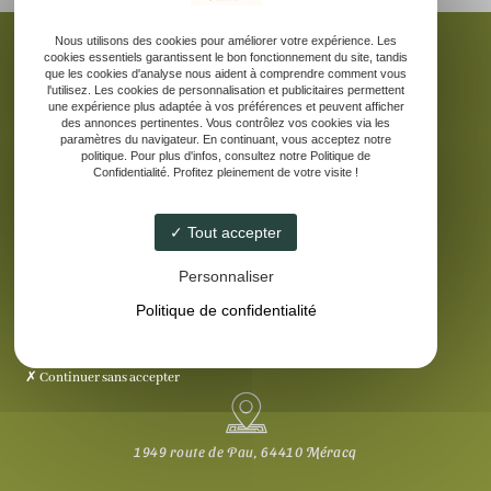
Nous utilisons des cookies pour améliorer votre expérience. Les
cookies essentiels garantissent le bon fonctionnement du site, tandis
que les cookies d'analyse nous aident à comprendre comment vous
l'utilisez. Les cookies de personnalisation et publicitaires permettent
une expérience plus adaptée à vos préférences et peuvent afficher
Accueil
des annonces pertinentes. Vous contrôlez vos cookies via les
La ferme pédagogique
paramètres du navigateur. En continuant, vous acceptez notre
politique. Pour plus d'infos, consultez notre Politique de
Elevage d’âne des Pyrénées
Confidentialité. Profitez pleinement de votre visite !
Nos produits laitiers
Galerie
Tout accepter
Contact
Personnaliser
Politique de confidentialité
Continuer sans accepter
1949 route de Pau, 64410 Méracq