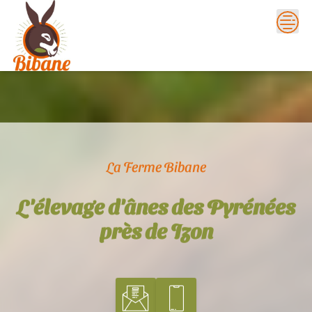
Skip
to
content
La Ferme Bibane
L'élevage d'ânes des Pyrénées
près de Izon