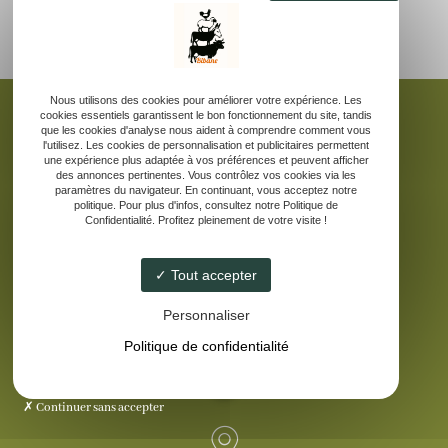
Nous utilisons des cookies pour améliorer votre expérience. Les
cookies essentiels garantissent le bon fonctionnement du site, tandis
que les cookies d'analyse nous aident à comprendre comment vous
l'utilisez. Les cookies de personnalisation et publicitaires permettent
une expérience plus adaptée à vos préférences et peuvent afficher
Accueil
des annonces pertinentes. Vous contrôlez vos cookies via les
La ferme pédagogique
paramètres du navigateur. En continuant, vous acceptez notre
politique. Pour plus d'infos, consultez notre Politique de
Elevage d’âne des Pyrénées
Confidentialité. Profitez pleinement de votre visite !
Nos produits laitiers
Galerie
Tout accepter
Contact
Personnaliser
Politique de confidentialité
Continuer sans accepter