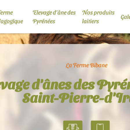
ferme
Elevage d’âne des
Nos produits
Gal
dagogique
Pyrénées
laitiers
La Ferme Bibane
evage d'ânes des Pyré
Saint-Pierre-d'I