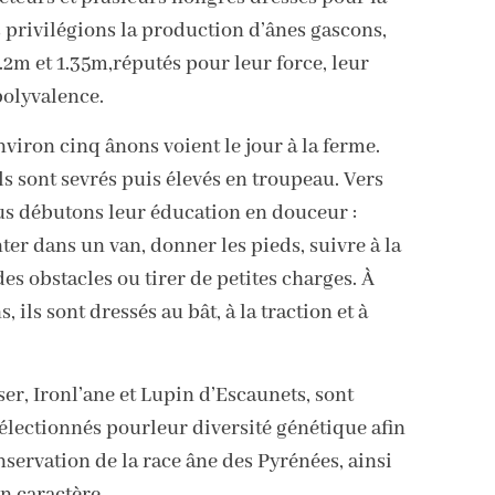
privilégions la production d’ânes gascons,
.2m et 1.35m,réputés pour leur force, leur
polyvalence.
viron cinq ânons voient le jour à la ferme.
ls sont sevrés puis élevés en troupeau. Vers
ous débutons leur éducation en douceur :
er dans un van, donner les pieds, suivre à la
des obstacles ou tirer de petites charges. À
, ils sont dressés au bât, à la traction et à
er, Ironl’ane et Lupin d’Escaunets, sont
lectionnés pourleur diversité génétique afin
nservation de la race âne des Pyrénées, ainsi