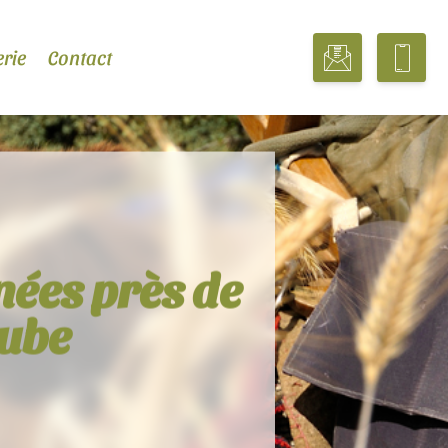
erie
Contact
nées près de
rube