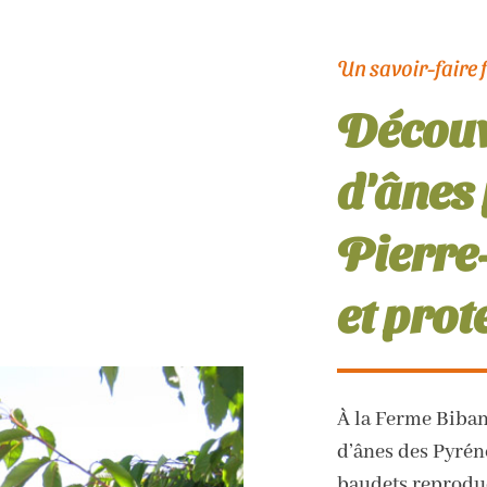
Un savoir-faire 
Découv
d'ânes 
Pierre-
et prot
À la Ferme Biban
d’ânes des Pyrén
baudets reproduc