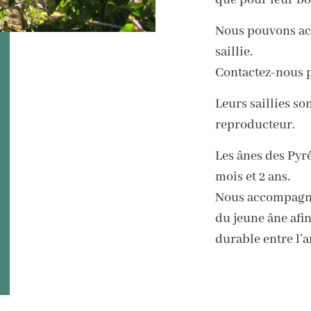
que pour leur bo
Nous pouvons acc
saillie.
Contactez-nous p
Leurs saillies so
reproducteur.
Les ânes des Pyr
mois et 2 ans.
Nous accompagno
du jeune âne afi
durable entre l’a