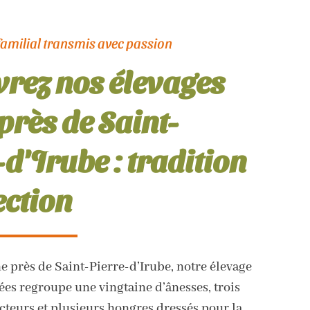
familial transmis avec passion
rez nos élevages
près de Saint-
d'Irube : tradition
ection
e près de Saint-Pierre-d’Irube, notre élevage
ées regroupe une vingtaine d’ânesses, trois
teurs et plusieurs hongres dressés pour la