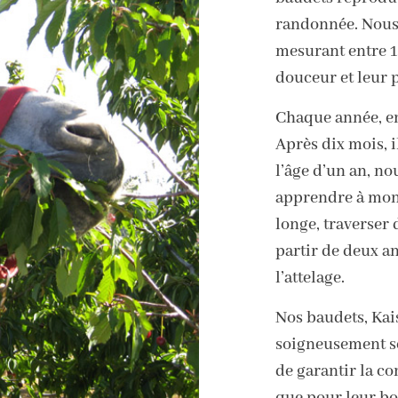
randonnée. Nous 
mesurant entre 1
douceur et leur 
Chaque année, en
Après dix mois, i
l’âge d’un an, n
apprendre à mont
longe, traverser 
partir de deux ans
l’attelage.
Nos baudets, Kais
soigneusement sé
de garantir la co