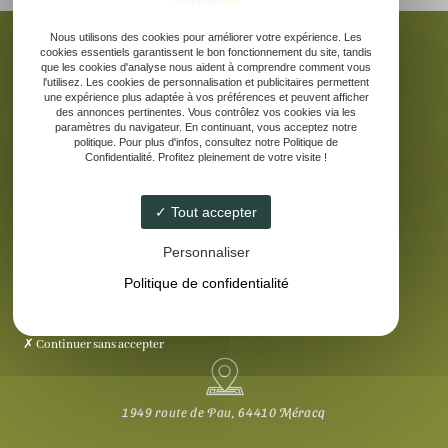
Nous utilisons des cookies pour améliorer votre expérience. Les
cookies essentiels garantissent le bon fonctionnement du site, tandis
que les cookies d'analyse nous aident à comprendre comment vous
l'utilisez. Les cookies de personnalisation et publicitaires permettent
une expérience plus adaptée à vos préférences et peuvent afficher
Accueil
des annonces pertinentes. Vous contrôlez vos cookies via les
La ferme pédagogique
paramètres du navigateur. En continuant, vous acceptez notre
politique. Pour plus d'infos, consultez notre Politique de
Elevage d’âne des Pyrénées
Confidentialité. Profitez pleinement de votre visite !
Nos produits laitiers
Galerie
Tout accepter
Contact
Personnaliser
Politique de confidentialité
Continuer sans accepter
1949 route de Pau, 64410 Méracq