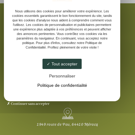
Nous utilisons des cookies pour améliorer votre expérience. Les
cookies essentiels garantissent le bon fonctionnement du site, tandis
que les cookies d'analyse nous aident à comprendre comment vous
l'utilisez. Les cookies de personnalisation et publicitaires permettent
une expérience plus adaptée à vos préférences et peuvent afficher
Accueil
des annonces pertinentes. Vous contrôlez vos cookies via les
La ferme pédagogique
paramètres du navigateur. En continuant, vous acceptez notre
politique. Pour plus d'infos, consultez notre Politique de
Elevage d’âne des Pyrénées
Confidentialité. Profitez pleinement de votre visite !
Nos produits laitiers
Galerie
Tout accepter
Contact
Personnaliser
Politique de confidentialité
Continuer sans accepter
1949 route de Pau, 64410 Méracq