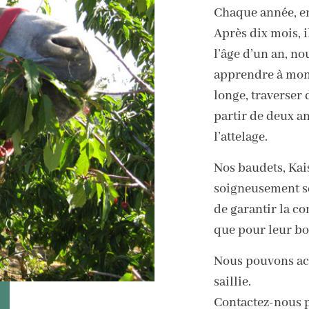
Chaque année, en
Après dix mois, i
l’âge d’un an, n
apprendre à mont
longe, traverser 
partir de deux ans
l’attelage.
Nos baudets, Kais
soigneusement sé
de garantir la co
que pour leur bo
Nous pouvons acc
saillie.
Contactez-nous p