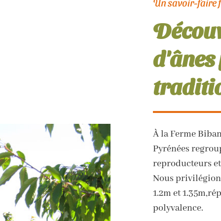
Un savoir-faire 
Découv
d'ânes 
traditi
À la Ferme Biban
Pyrénées regroup
reproducteurs et
Nous privilégion
1.2m et 1.35m,rép
polyvalence.