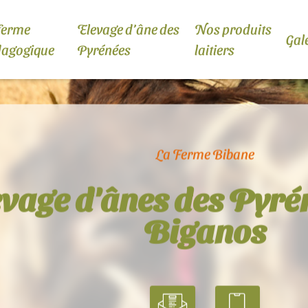
ferme
Elevage d’âne des
Nos produits
Gal
dagogique
Pyrénées
laitiers
La Ferme Bibane
evage d'ânes des Pyré
Biganos