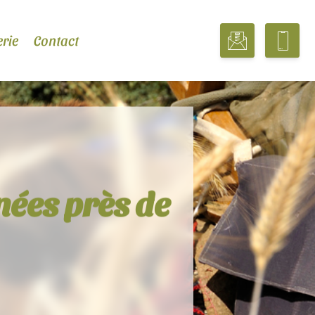
erie
Contact
nées près de