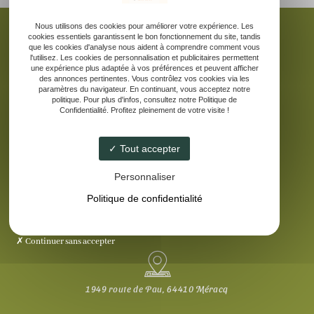
Nous utilisons des cookies pour améliorer votre expérience. Les
cookies essentiels garantissent le bon fonctionnement du site, tandis
que les cookies d'analyse nous aident à comprendre comment vous
l'utilisez. Les cookies de personnalisation et publicitaires permettent
une expérience plus adaptée à vos préférences et peuvent afficher
Accueil
des annonces pertinentes. Vous contrôlez vos cookies via les
La ferme pédagogique
paramètres du navigateur. En continuant, vous acceptez notre
politique. Pour plus d'infos, consultez notre Politique de
Elevage d’âne des Pyrénées
Confidentialité. Profitez pleinement de votre visite !
Nos produits laitiers
Galerie
Tout accepter
Contact
Personnaliser
Politique de confidentialité
Continuer sans accepter
1949 route de Pau, 64410 Méracq