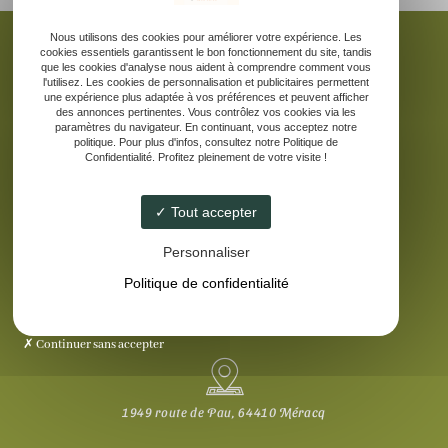
Nous utilisons des cookies pour améliorer votre expérience. Les
cookies essentiels garantissent le bon fonctionnement du site, tandis
que les cookies d'analyse nous aident à comprendre comment vous
l'utilisez. Les cookies de personnalisation et publicitaires permettent
une expérience plus adaptée à vos préférences et peuvent afficher
Accueil
des annonces pertinentes. Vous contrôlez vos cookies via les
La ferme pédagogique
paramètres du navigateur. En continuant, vous acceptez notre
politique. Pour plus d'infos, consultez notre Politique de
Elevage d’âne des Pyrénées
Confidentialité. Profitez pleinement de votre visite !
Nos produits laitiers
Galerie
Tout accepter
Contact
Personnaliser
Politique de confidentialité
Continuer sans accepter
1949 route de Pau, 64410 Méracq