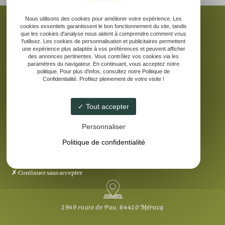
Nous utilisons des cookies pour améliorer votre expérience. Les
cookies essentiels garantissent le bon fonctionnement du site, tandis
que les cookies d'analyse nous aident à comprendre comment vous
l'utilisez. Les cookies de personnalisation et publicitaires permettent
une expérience plus adaptée à vos préférences et peuvent afficher
Accueil
des annonces pertinentes. Vous contrôlez vos cookies via les
La ferme pédagogique
paramètres du navigateur. En continuant, vous acceptez notre
politique. Pour plus d'infos, consultez notre Politique de
Elevage d’âne des Pyrénées
Confidentialité. Profitez pleinement de votre visite !
Nos produits laitiers
Galerie
Tout accepter
Contact
Personnaliser
Politique de confidentialité
Continuer sans accepter
1949 route de Pau, 64410 Méracq