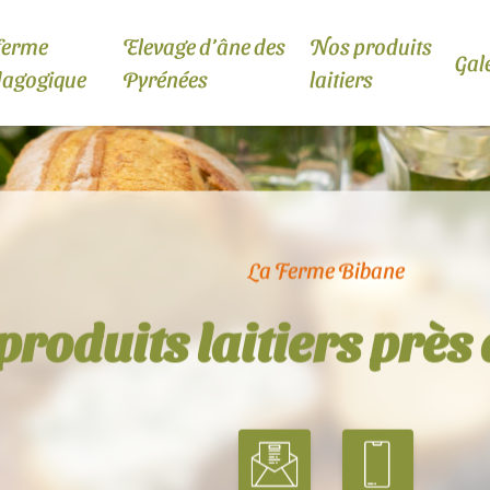
ferme
Elevage d’âne des
Nos produits
Gal
dagogique
Pyrénées
laitiers
La Ferme Bibane
produits laitiers près