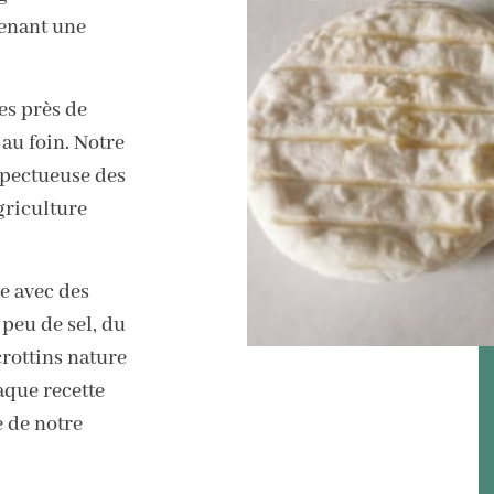
enant une
es près de
au foin. Notre
spectueuse des
griculture
e avec des
 peu de sel, du
rottins nature
aque recette
e de notre