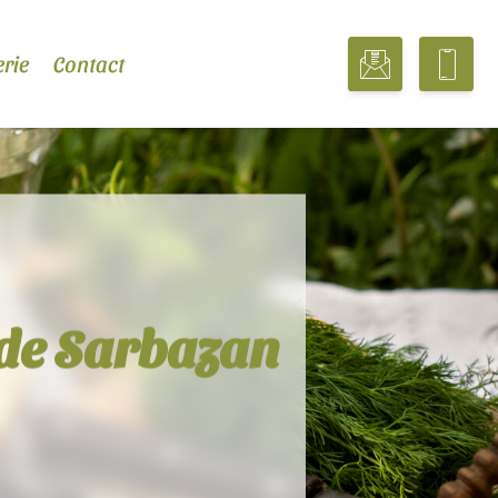
erie
Contact
 de Sarbazan