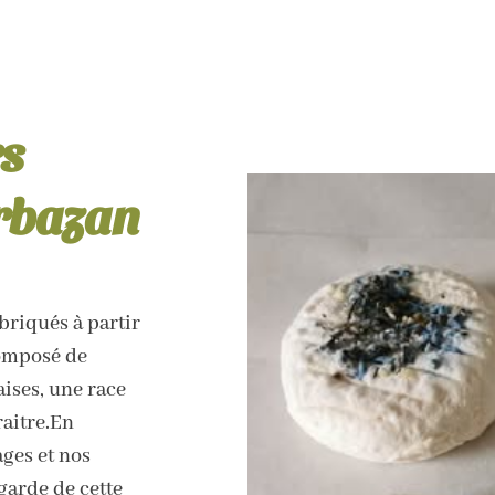
rs
arbazan
briqués à partir
composé de
ises, une race
raitre.En
ges et nos
garde de cette