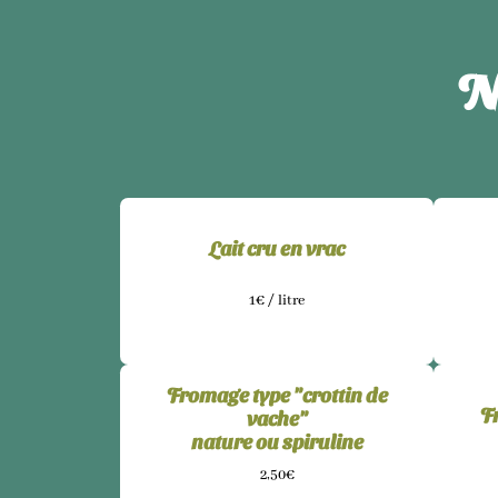
N
Lait cru en vrac
1€ / litre
Fromage type "crottin de
F
vache"
nature ou spiruline
2,50€