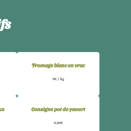
fs
Fromage blanc en vrac
8€ / kg
ux
Consigne pot de yaourt
0,20€