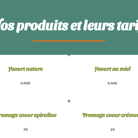
os produits et leurs tari
Yaourt nature
Yaourt au miel
0,60€
0,80€
romage coeur spiruline
Fromage coeur créme
3€
4€