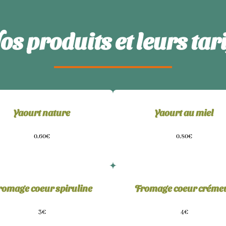
os produits et leurs tari
Yaourt nature
Yaourt au miel
0,60€
0,80€
romage coeur spiruline
Fromage coeur créme
3€
4€