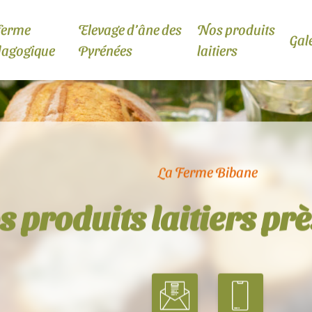
ferme
Elevage d’âne des
Nos produits
Gal
dagogique
Pyrénées
laitiers
La Ferme Bibane
 produits laitiers prè