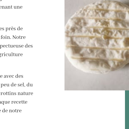
enant une
es près de
 foin. Notre
spectueuse des
griculture
e avec des
 peu de sel, du
rottins nature
aque recette
e de notre