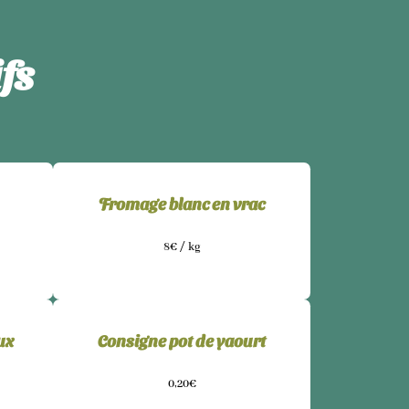
fs
Fromage blanc en vrac
8€ / kg
ux
Consigne pot de yaourt
0,20€