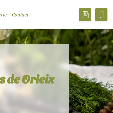
erie
Contact
s de Orleix