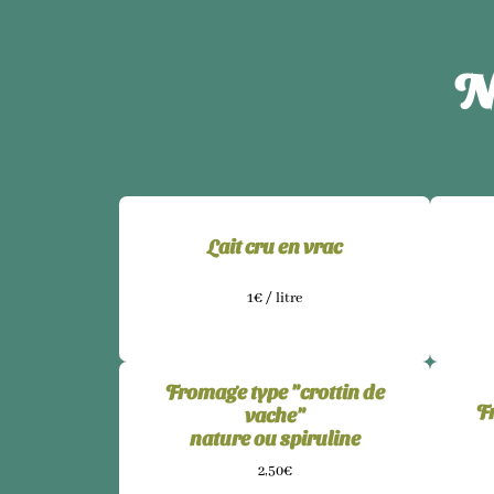
N
Lait cru en vrac
1€ / litre
Fromage type "crottin de
F
vache"
nature ou spiruline
2,50€