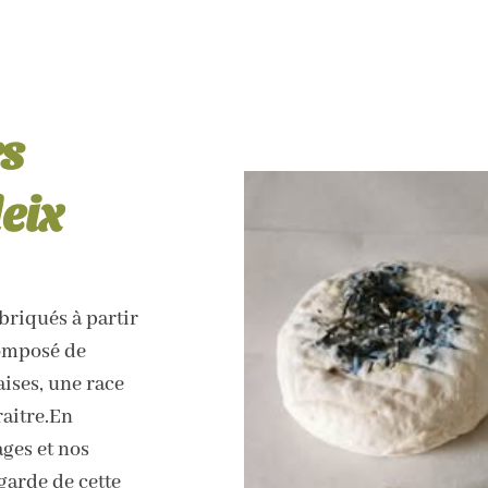
rs
eix
briqués à partir
composé de
ises, une race
raitre.En
ges et nos
garde de cette