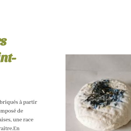
rs
nt-
briqués à partir
composé de
ises, une race
raitre.En