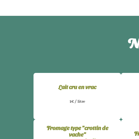
N
Lait cru en vrac
1€ / litre
Fromage type "crottin de
F
vache"