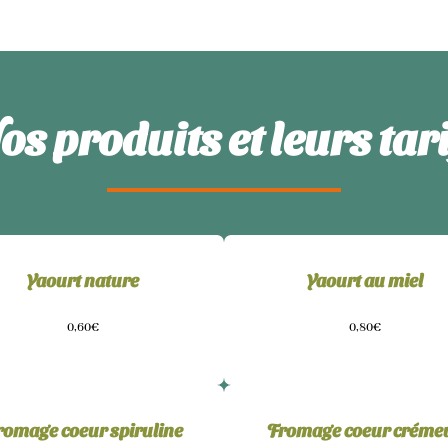
os produits et leurs tari
Yaourt nature
Yaourt au miel
0,60€
0,80€
romage coeur spiruline
Fromage coeur créme