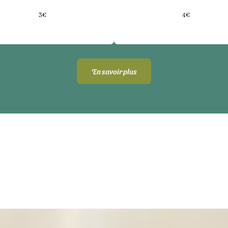
3€
4€
En savoir plus