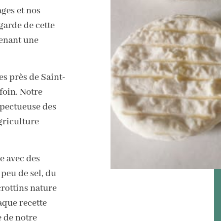
ges et nos
garde de cette
enant une
es près de Saint-
foin. Notre
spectueuse des
griculture
e avec des
 peu de sel, du
rottins nature
aque recette
e de notre