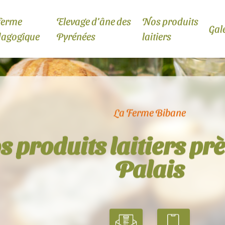
ferme
Elevage d’âne des
Nos produits
Gal
dagogique
Pyrénées
laitiers
La Ferme Bibane
 produits laitiers prè
Palais