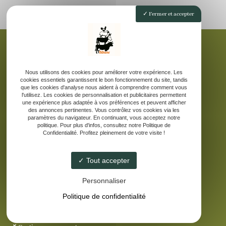
Fermer et accepter
Nous utilisons des cookies pour améliorer votre expérience. Les
Accueil
cookies essentiels garantissent le bon fonctionnement du site, tandis
La ferme pédagogique
que les cookies d'analyse nous aident à comprendre comment vous
l'utilisez. Les cookies de personnalisation et publicitaires permettent
Elevage d’âne des Pyrénées
une expérience plus adaptée à vos préférences et peuvent afficher
Nos produits laitiers
des annonces pertinentes. Vous contrôlez vos cookies via les
paramètres du navigateur. En continuant, vous acceptez notre
Galerie
politique. Pour plus d'infos, consultez notre Politique de
Confidentialité. Profitez pleinement de votre visite !
Contact
Tout accepter
Personnaliser
Politique de confidentialité