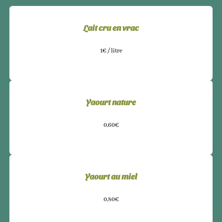
Lait cru en vrac
1€ / litre
Yaourt nature
0,60€
Yaourt au miel
0,80€