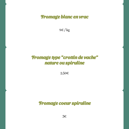
Fromage blanc en vrac
8€ / kg
Fromage type "crottin de vache"
nature ou spiruline
2,50€
Fromage coeur spiruline
3€