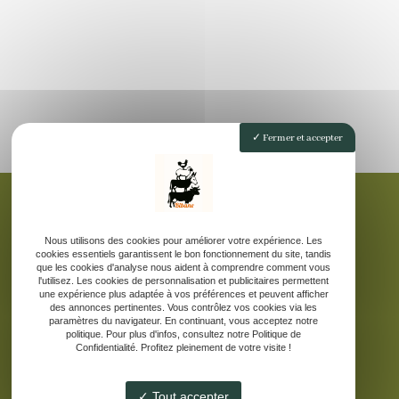
Fermer et accepter
Nous utilisons des cookies pour améliorer votre expérience. Les
Accueil
cookies essentiels garantissent le bon fonctionnement du site, tandis
que les cookies d'analyse nous aident à comprendre comment vous
La ferme pédagogique
l'utilisez. Les cookies de personnalisation et publicitaires permettent
Elevage d’âne des Pyrénées
une expérience plus adaptée à vos préférences et peuvent afficher
des annonces pertinentes. Vous contrôlez vos cookies via les
Nos produits laitiers
paramètres du navigateur. En continuant, vous acceptez notre
politique. Pour plus d'infos, consultez notre Politique de
Galerie
Confidentialité. Profitez pleinement de votre visite !
Contact
Tout accepter