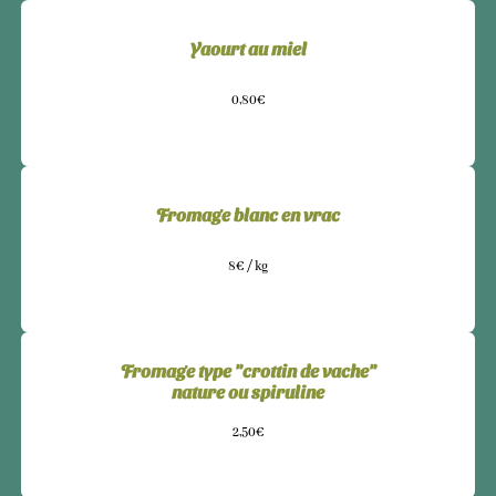
Yaourt au miel
0,80€
Fromage blanc en vrac
8€ / kg
Fromage type "crottin de vache"
nature ou spiruline
2,50€