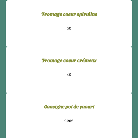
Fromage coeur spiruline
3€
Fromage coeur crémeux
4€
Consigne pot de yaourt
0,20€