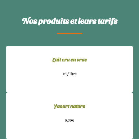
Nos produits et leurs tarifs
Lait cru en vrac
1€ / litre
Yaourt nature
0,60€