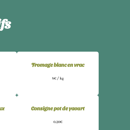
fs
Fromage blanc en vrac
8€ / kg
ux
Consigne pot de yaourt
0,20€