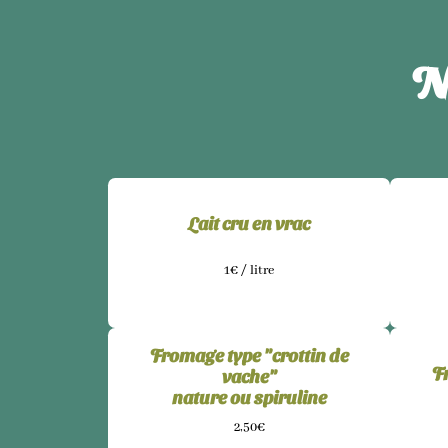
N
Lait cru en vrac
1€ / litre
Fromage type "crottin de
F
vache"
nature ou spiruline
2,50€