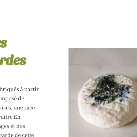
rs
ordes
briqués à partir
composé de
ises, une race
raitre.En
ges et nos
garde de cette