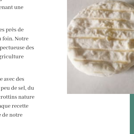
enant une
es près de
 foin. Notre
spectueuse des
griculture
e avec des
 peu de sel, du
rottins nature
aque recette
e de notre