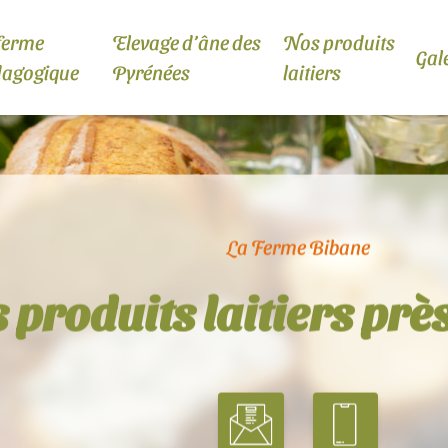
ferme
Elevage d’âne des
Nos produits
Gal
dagogique
Pyrénées
laitiers
La Ferme Bibane
 produits laitiers prè