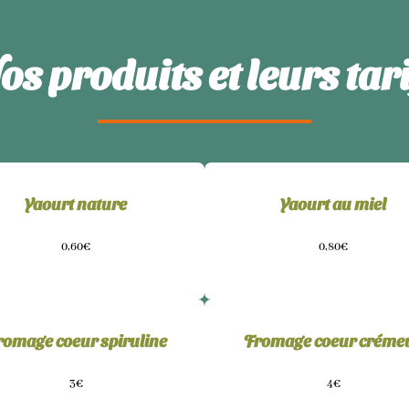
os produits et leurs tari
Yaourt nature
Yaourt au miel
0,60€
0,80€
romage coeur spiruline
Fromage coeur créme
3€
4€