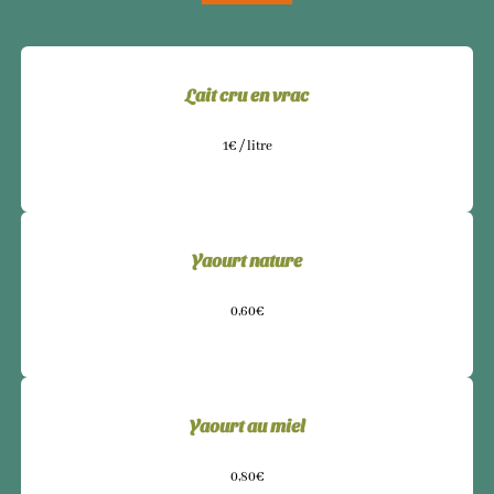
Lait cru en vrac
1€ / litre
Yaourt nature
0,60€
Yaourt au miel
0,80€