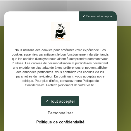
Fermer et accepter
Nous utilisons des cookies pour améliorer votre expérience. Les
Accueil
cookies essentiels garantissent le bon fonctionnement du site, tandis
La ferme pédagogique
que les cookies d'analyse nous aident à comprendre comment vous
l'utilisez. Les cookies de personnalisation et publicitaires permettent
Elevage d’âne des Pyrénées
une expérience plus adaptée à vos préférences et peuvent afficher
Nos produits laitiers
des annonces pertinentes. Vous contrôlez vos cookies via les
paramètres du navigateur. En continuant, vous acceptez notre
Galerie
politique. Pour plus d'infos, consultez notre Politique de
Confidentialité. Profitez pleinement de votre visite !
Contact
Tout accepter
Personnaliser
Politique de confidentialité