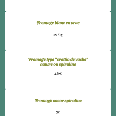
Fromage blanc en vrac
8€ / kg
Fromage type "crottin de vache"
nature ou spiruline
2,50€
Fromage coeur spiruline
3€