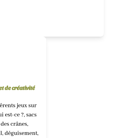
et de créativité
férents jeux sur
i est-ce ?, sacs
 des crânes,
il, déguisement,