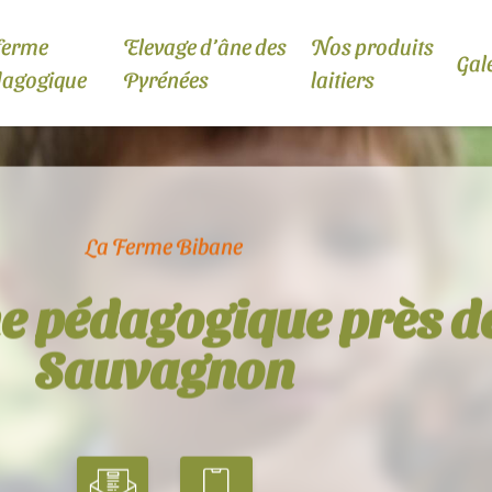
ferme
Elevage d’âne des
Nos produits
Gal
dagogique
Pyrénées
laitiers
La Ferme Bibane
e pédagogique près d
Sauvagnon