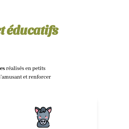
t éducatifs
ues
réalisés en petits
s’amusant et renforcer