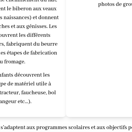
 le cheminement du lait.
photos de gro
ent le biberon aux veaux
s naissances) et donnent
ches et aux génisses. Les
ouvrent les différents
ers, fabriquent du beurre
les étapes de fabrication
u fromage.
enfants découvrent les
ype de matériel utile à
(tracteur, faucheuse, bol
angeur etc…).
s s’adaptent aux programmes scolaires et aux objectifs