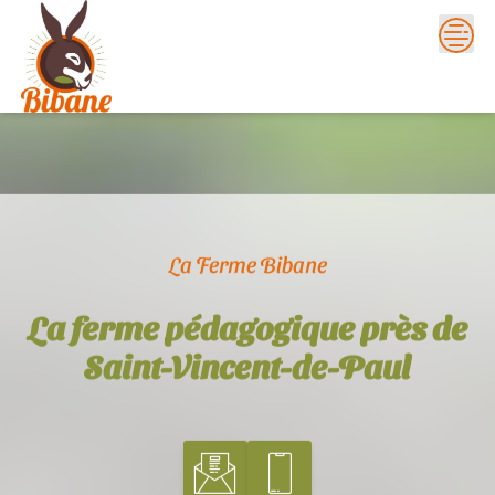
Skip
to
content
La Ferme Bibane
La ferme pédagogique près de
Saint-Vincent-de-Paul