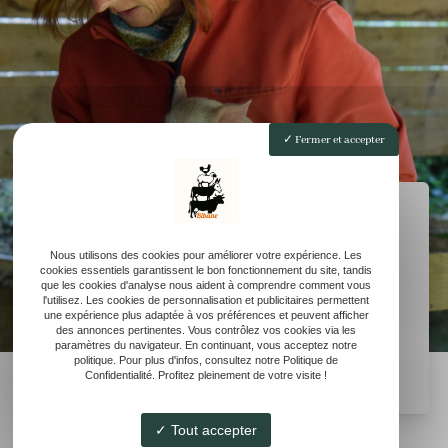
Fermer et accepter
Réserver une visite
Nous utilisons des cookies pour améliorer votre expérience. Les
Contactez-nous dès maintenant !
cookies essentiels garantissent le bon fonctionnement du site, tandis
que les cookies d'analyse nous aident à comprendre comment vous
l'utilisez. Les cookies de personnalisation et publicitaires permettent
une expérience plus adaptée à vos préférences et peuvent afficher
des annonces pertinentes. Vous contrôlez vos cookies via les
paramètres du navigateur. En continuant, vous acceptez notre
politique. Pour plus d'infos, consultez notre Politique de
Confidentialité. Profitez pleinement de votre visite !
Tout accepter