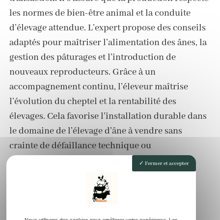
les normes de bien-être animal et la conduite
d’élevage attendue. L’expert propose des conseils
adaptés pour maîtriser l’alimentation des ânes, la
gestion des pâturages et l’introduction de
nouveaux reproducteurs. Grâce à un
accompagnement continu, l’éleveur maîtrise
l’évolution du cheptel et la rentabilité des
élevages. Cela favorise l’installation durable dans
le domaine de l’élevage d’âne à vendre sans
crainte de défaillance technique ou
administrative.
Fermer et accepter
Le suivi professionnel inclut la formation à la
gestion du troupeau, l’apprentissage des
techniques de reproduction ou la surveillance