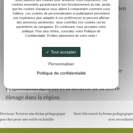
Nous utilisons des cookies pour améliorer votre expérience. Les
cookies essentiels garantissent le bon fonctionnement du site, tandis
des mises-bas. L’acquéreur bénéficie d’un soutien
que les cookies d'analyse nous aident à comprendre comment vous
l'utilisez. Les cookies de personnalisation et publicitaires permettent
lors de situations d’urgence ou d’apparition de
une expérience plus adaptée à vos préférences et peuvent afficher
des annonces pertinentes. Vous contrôlez vos cookies via les
maladies sur les animaux. L’expert aide à
paramètres du navigateur. En continuant, vous acceptez notre
politique. Pour plus d'infos, consultez notre Politique de
valoriser chaque animal, du veau à la femelle
Confidentialité. Profitez pleinement de votre visite !
reproductrice. Le projet s’inscrit dans une
logique de développement respectueuse des
Tout accepter
intérêts du nouvel éleveur, du cheptel et du
Personnaliser
territoire. S’engager avec un professionnel reste
Politique de confidentialité
la meilleure option pour garantir le succès de
l’exploitation agricole et la sécurité de la filière
Continuer sans accepter
élevage dans la région.
Previous:
Trouver une ferme pédagogique
Next:
Découvrir la ferme pedagogique
pas cher pour une sortie en famille
avec ses enfants
Navigation