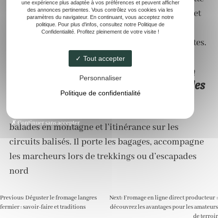
une expérience plus adaptée à vos préférences et peuvent afficher
des annonces pertinentes. Vous contrôlez vos cookies via les
démarche assure une utilisation respectueuse et
paramètres du navigateur. En continuant, vous acceptez notre
politique. Pour plus d'infos, consultez notre Politique de
durable, surtout lors des traversées de zones
Confidentialité. Profitez pleinement de votre visite !
protégées ou des grandes randonnées itinérantes.
Tout accepter
L’âne des Pyrénées dans la valorisation
Personnaliser
des territoires et des traditions régionales
Politique de confidentialité
L’âne des Pyrénées anime les randonnées, les
Continuer sans accepter
balades en montagne et l’itinérance sur les
circuits balisés. Il porte les bagages, accompagne
les marcheurs lors de trekkings ou d’escapades
nord
Previous:
Déguster le fromage langres
Next:
Fromage en ligne direct producteur :
fermier : savoir-faire et traditions
découvrez les avantages pour les amateurs
Navigation
de terroir