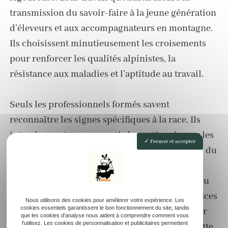
transmission du savoir-faire à la jeune génération
d’éleveurs et aux accompagnateurs en montagne.
Ils choisissent minutieusement les croisements
pour renforcer les qualités alpinistes, la
résistance aux maladies et l’aptitude au travail.
Seuls les professionnels formés savent
reconnaître les signes spécifiques à la race. Ils
interviennent pour garantir la santé, préparer les
Fermer et accepter
ânes à l’attelage, aux randonnées, ou à l’accueil du
public. Les éleveurs partagent leur expérience
lors des foires agricoles, des stages pratiques ou
des randos guidées. Ils collaborent avec les offices
Nous utilisons des cookies pour améliorer votre expérience. Les
cookies essentiels garantissent le bon fonctionnement du site, tandis
de tourisme, les refuges et les clubs alpins pour
que les cookies d'analyse nous aident à comprendre comment vous
l'utilisez. Les cookies de personnalisation et publicitaires permettent
intégrer l’âne dans de nouveaux itinéraires. Cette